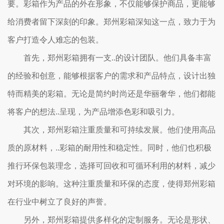
要。彩箱作为产品的外在形象，不仅能够保护商品，更能够
给消费者留下深刻的印象。郑州彩箱深知这一点，致力于为
客户打造令人难忘的包装。
首先，郑州彩箱拥有一支..的设计团队。他们具备丰富
的经验和创意，能够根据客户的需求和产品特点，设计出独
特而精美的彩箱。无论是简约时尚还是华丽奢华，他们都能
将客户的想法..呈现，为产品增添色彩和吸引力。
其次，郑州彩箱注重质量和可持续发展。他们使用高品
质的原材料，..彩箱的耐用性和稳定性。同时，他们也积极
推行环保包装理念，选择可回收和可循环利用的材料，减少
对环境的影响。这种注重质量和环保的态度，使得郑州彩箱
在行业中树立了良好的声誉。
另外，郑州彩箱提供多样化的定制服务。无论是形状、