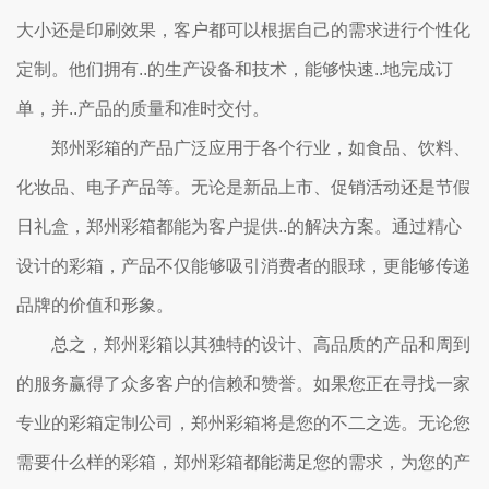
大小还是印刷效果，客户都可以根据自己的需求进行个性化
定制。他们拥有..的生产设备和技术，能够快速..地完成订
单，并..产品的质量和准时交付。
郑州彩箱的产品广泛应用于各个行业，如食品、饮料、
化妆品、电子产品等。无论是新品上市、促销活动还是节假
日礼盒，郑州彩箱都能为客户提供..的解决方案。通过精心
设计的彩箱，产品不仅能够吸引消费者的眼球，更能够传递
品牌的价值和形象。
总之，郑州彩箱以其独特的设计、高品质的产品和周到
的服务赢得了众多客户的信赖和赞誉。如果您正在寻找一家
专业的彩箱定制公司，郑州彩箱将是您的不二之选。无论您
需要什么样的彩箱，郑州彩箱都能满足您的需求，为您的产