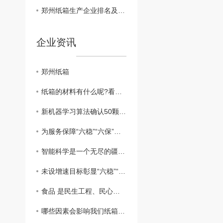
郑州纸箱生产企业排名及市场趋势
企业资讯
郑州纸箱
纸箱的材料有什么呢?看完你就明白了
新机器学习算法确认50颗系外行星
为服务保障“六稳”“六保”夯实司法根基
智能科学是一个无尽的疆域，人类智能是亿万年进化的产物
未设增速目标彰显“六稳”“六保”坚定决心
食品 是民生工程、民心工程，也是重大的政治问题、经济问题和公共 问题
哪些因素会影响我们纸箱礼品盒的制作呢？