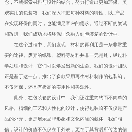
念，不断探索材料与设计的结合，努力打造出更加环保、美
观实用的包装箱。我们深入挖掘每种材料的特性，以..产品
在实现环保的同时，也能满足客户的需求。通过不断的尝试
和改进，我们成功地将环保理念融入到包装箱的设计中。
在这个过程中，我们发现，材料的再利用是一条非常重
要的途径。废弃的纸张、塑料等材料并非一无是处，经过科
学处理和设计，它们可以焕发出新的生命。我们的设计团队
正是基于这一点，推出了多款采用再生材料制作的包装箱，
不仅环保，还具有极高的实用性和美观性。
此外，在包装箱的设计中，我们还注重简约而不简单的
风格。精细的工艺和人性化的设计，使得包装箱不仅仅是产
品的外壳，更是展示品牌形象和文化内涵的载体。我们相
信，设计的价值不仅仅在于外表，更在于其背后所传达的信