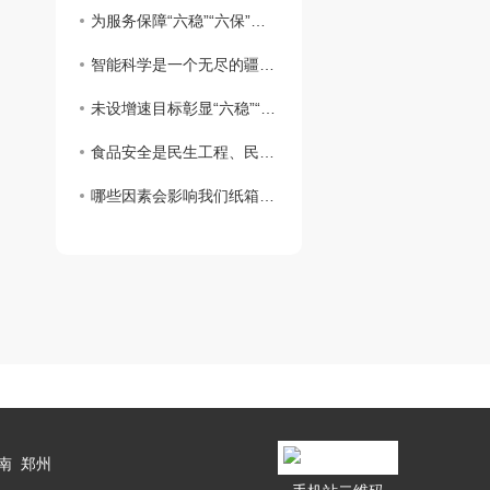
为服务保障“六稳”“六保”夯实司法根基
智能科学是一个无尽的疆域，人类智能是亿万年进化的产物
未设增速目标彰显“六稳”“六保”坚定决心
食品安全是民生工程、民心工程，也是重大的政治问题、经济问题和公共安全问题
哪些因素会影响我们纸箱礼品盒的制作呢？
南
郑州